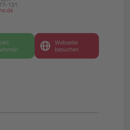
877-131
no.de
takt
Webseite
nehmen
besuchen