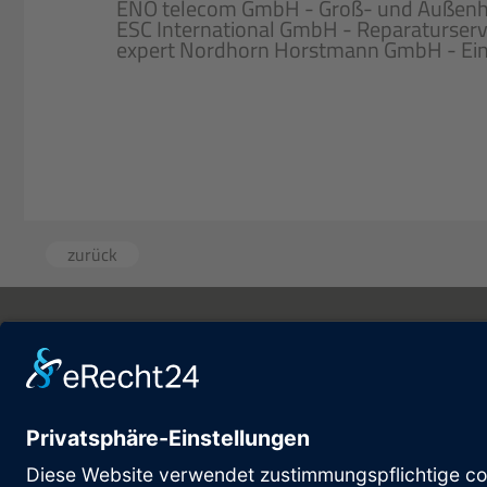
ENO telecom GmbH - Groß- und Außenhan
ESC International GmbH - Reparaturserv
expert Nordhorn Horstmann GmbH - Einz
zurück