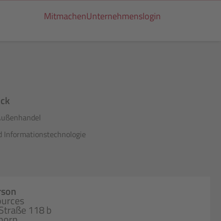
Mitmachen
Unternehmenslogin
ick
Außenhandel
d Informationstechnologie
rson
urces
Straße 118 b
horn