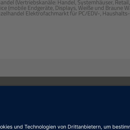
del (Vertriebskanäle: Handel, Systemhäuser, Retai
ice (mobile Endgeräte, Displays, Weiße und Braune W
elhandel Elektrofachmarkt für PC/EDV-, Haushalts-