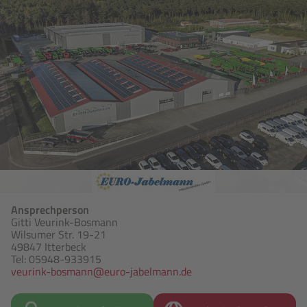
Ansprechperson
Gitti Veurink-Bosmann
Wilsumer Str. 19-21
49847 Itterbeck
Tel: 05948-933915
veurink-bosmann@euro-jabelmann.de