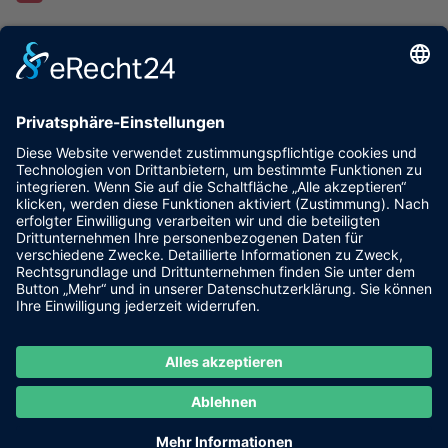
zurück
Wirtschaftsvereinigung der Grafschaft Bentheim e.V.
NINO-Allee 11
48529 Nordhorn
wirtschaft-grafschaft.de
Wirtschaftsverband Emsland e.V.
Herzog-Arenberg-Straße 7
49716 Meppen
www.wv-emsland.de
Hochschule Osnabrück
Kaiserstraße 10c
49809 Lingen
www.hs-osnabrueck.de
Kontakt
Impressum