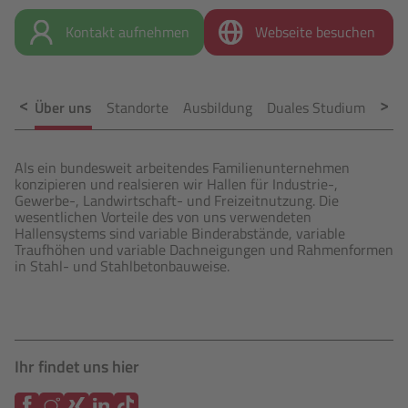
Kontakt aufnehmen
Webseite besuchen
Über uns
Standorte
Ausbildung
Duales Studium
Prak
Als ein bundesweit arbeitendes Familienunternehmen
konzipieren und realsieren wir Hallen für Industrie-,
Gewerbe-, Landwirtschaft- und Freizeitnutzung. Die
wesentlichen Vorteile des von uns verwendeten
Hallensystems sind variable Binderabstände, variable
Traufhöhen und variable Dachneigungen und Rahmenformen
in Stahl- und Stahlbetonbauweise.
Ihr findet uns hier