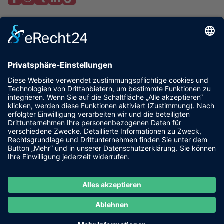
zurück
Wirtschaftsvereinigung der Grafschaft Bentheim e.V.
NINO-Allee 11
48529 Nordhorn
wirtschaft-grafschaft.de
Wirtschaftsverband Emsland e.V.
Herzog-Arenberg-Straße 7
49716 Meppen
www.wv-emsland.de
Hochschule Osnabrück
Kaiserstraße 10c
49809 Lingen
www.hs-osnabrueck.de
Kontakt