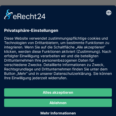
zurück
Wirtschaftsvereinigung der Grafschaft Bentheim e.V.
NINO-Allee 11
48529 Nordhorn
wirtschaft-grafschaft.de
Wirtschaftsverband Emsland e.V.
Herzog-Arenberg-Straße 7
49716 Meppen
www.wv-emsland.de
Hochschule Osnabrück
Kaiserstraße 10c
49809 Lingen
www.hs-osnabrueck.de
Kontakt
Impressum