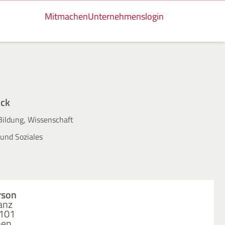
Mitmachen
Unternehmenslogin
ick
Bildung, Wissenschaft
und Soziales
rson
anz
 101
pen