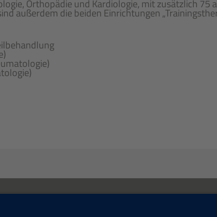
gie, Orthopädie und Kardiologie, mit zusätzlich 75 a
 sind außerdem die beiden Einrichtungen „Trainingsth
heilbehandlung
e)
eumatologie)
ologie)