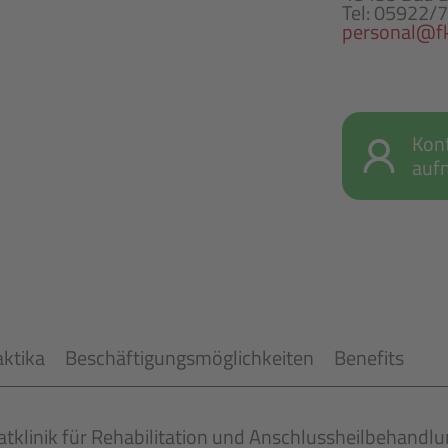
Tel: 05922/
personal@f
Kon
auf
aktika
Beschäftigungsmöglichkeiten
Benefits
vatklinik für Rehabilitation und Anschlussheilbehandl