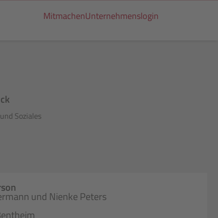
Mitmachen
Unternehmenslogin
ick
und Soziales
rson
rmann und Nienke Peters
Bentheim