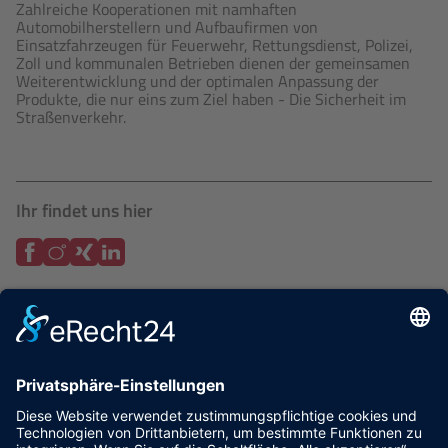
Zahlreiche Kooperationen mit namhaften
Automobilherstellern und Aufbaufirmen von
Einsatzfahrzeugen für Feuerwehr, Rettungsdienst, Polizei,
Zoll und kommunalen Betrieben dienen der gemeinsamen
Weiterentwicklung und der optimalen Anpassung der
Produkte, die nur eins zum Ziel haben - Die Sicherheit im
Straßenverkehr.
Ihr findet uns hier
zurück
Wirtschaftsvereinigung der Grafschaft Bentheim e.V.
NINO-Allee 11
48529 Nordhorn